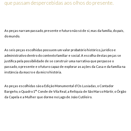
que passam despercebidas aos olhos do presente.
As peças narram passado, presente e futuro não só de si, mas da família, do país,
do mundo.
As seis peças escolhidas possuem um valor probatório histórico, jurídico e
administrativo dentro do contexto familiar e social. A escolha destas peças se
justifica pela possibilidade de se construir uma narrativa que perpasse o
passado, o presente e o futuro capaz de explorar as ações da Casa e da família na
instância da macro e da micro história.
As peças escolhidas são a Edição Monumental d’Os Lusíadas, o Contador
Bargeño
, o
Quadro 1
º
Conde de Vila Real
, a
Relíquia de São Marco Mártir
, o
Órgão
da Capela
e a
Mulher que dorme no Lago de João Cutileiro.