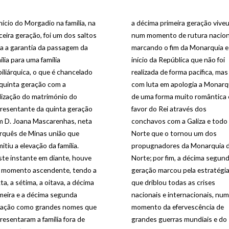
nício do Morgadio na família, na
a décima primeira geração vive
ceira geração, foi um dos saltos
num momento de rutura nacion
a a garantia da passagem da
marcando o fim da Monarquia e
ília para uma família
início da República que não foi
iliárquica, o que é chancelado
realizada de forma pacífica, mas
quinta geração com a
com luta em apologia a Monarq
lização do matrimónio do
de uma forma muito romântica
resentante da quinta geração
favor do Rei através dos
m D. Joana Mascarenhas, neta
conchavos com a Galiza e todo
rquês de Minas união que
Norte que o tornou um dos
itiu a elevação da família.
propugnadores da Monarquia 
te instante em diante, houve
Norte; por fim, a décima segun
 momento ascendente, tendo a
geração marcou pela estratégi
ta, a sétima, a oitava, a décima
que driblou todas as crises
meira e a décima segunda
nacionais e internacionais, num
ração como grandes nomes que
momento da efervescência de
resentaram a família fora de
grandes guerras mundiais e do