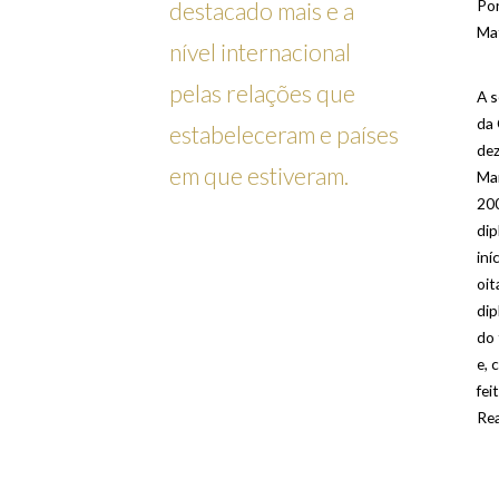
Po
destacado mais e a
Mat
nível internacional
pelas relações que
A 
da 
estabeleceram e países
dez
em que estiveram.
Mar
200
dip
iní
oit
dip
do 
e, 
fei
Rea