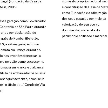
rtugal (Fundação da Casa de
momento próprio nacional, se
eus, 2005).
a constituição da Casa de Mat
como Fundação e a otimização
dos seus espaços por meio da
sexta geração como Governador
valorização do seu acervo
Capitania de São Paulo durante
documental, material e do
 anos por designação do
património edificado e material
quês de Pombal (Bellotto,
7); a sétima geração como
lomata em França durante o
cio das invasões francesas; a
ava geração como sucessor na
lomacia em França e o alcance
título de embaixador na Rússia
consequentemente, pelos seus
tos, o título de 1º Conde de Vila
l;