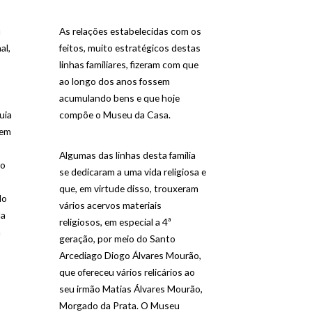
u
As relações estabelecidas com os
al,
feitos, muito estratégicos destas
linhas familiares, fizeram com que
ao longo dos anos fossem
acumulando bens e que hoje
uia
compõe o Museu da Casa.
 em
Algumas das linhas desta família
 o
se dedicaram a uma vida religiosa e
que, em virtude disso, trouxeram
do
vários acervos materiais
da
religiosos, em especial a 4ª
a
geração, por meio do Santo
Arcediago Diogo Álvares Mourão,
que ofereceu vários relicários ao
seu irmão Matias Álvares Mourão,
Morgado da Prata. O Museu