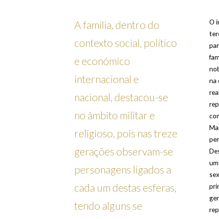
O i
A família, dentro do
ter
contexto social, político
par
fam
e económico
nob
internacional e
na 
rea
nacional, destacou-se
rep
no âmbito militar e
co
Ma
religioso, pois nas treze
pem
gerações observam-se
Des
um
personagens ligados a
sex
cada um destas esferas,
pri
ge
tendo alguns se
rep